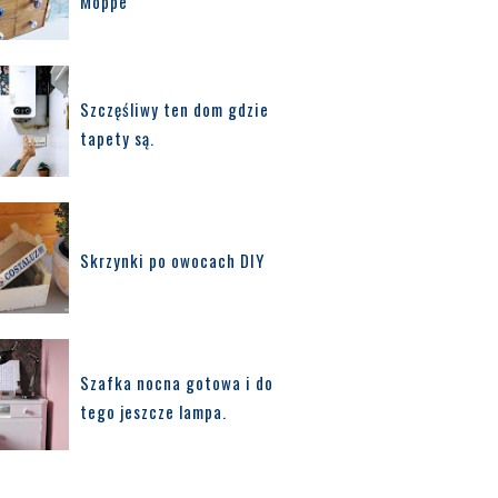
Moppe
Szczęśliwy ten dom gdzie
tapety są.
Skrzynki po owocach DIY
Szafka nocna gotowa i do
tego jeszcze lampa.