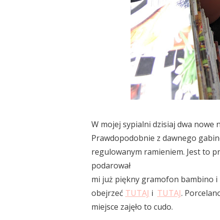
W mojej sypialni dzisiaj dwa nowe n
Prawdopodobnie z dawnego gabinetu
regulowanym ramieniem. Jest to p
podarował
mi już piękny gramofon bambino i l
obejrzeć
TUTAJ
i
TUTAJ
. Porcelan
miejsce zajęło to cudo.