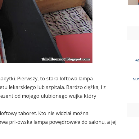
FA
abytki. Pierwszy, to stara loftowa lampa.
NEW
 lekarskiego lub szpitala. Bardzo ciężka, i z
rezent od mojego ulubionego wujka który
oftowy taboret. Kto nie widział można
owa prl-owska lampa powędrowała do salonu, a jej