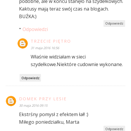
podobne, ale w końcu stanęło na szydełkowych.
Kaktusy mają teraz swój czas na blogach.
BUŹKA:)
Odpowiedz
Odpowiedzi
TRZECIE PIĘTRO
31 maja 2016 16:56
Właśnie widziałam w sieci
szydełkowe.Niektóre cudownie wykonane.
Odpowiedz
DOMEK PRZY LESIE
30 maja 2016 09:15
Ekstrśny pomysł z efektem łał! :)
Miłego poniedziałku, Marta
Odpowiedz