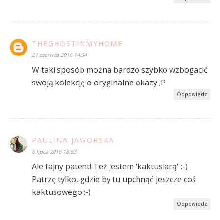
THEGHOSTINMYHOME
21 czerwca 2016 14:34
W taki sposób można bardzo szybko wzbogacić
swoją kolekcję o oryginalne okazy ;P
Odpowiedz
PAULINA JAWORSKA
6 lipca 2016 18:53
Ale fajny patent! Też jestem 'kaktusiarą' :-)
Patrzę tylko, gdzie by tu upchnąć jeszcze coś
kaktusowego :-)
Odpowiedz