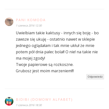
PANI KOMODA
1 czerwca 2016 12:30
Uwielbiam takie kaktusy - innych się boję - bo
zawsze się ukuję - ostatnio nawet w sklepie
jednego oglądałam i tak mnie ukłuł że mnie
potem pół dnia palec bolał! O nie! na takie nie
ma mojej zgody!
Twoje papierowe są rozkoszne.
Grubosz jest moim marzeniem!!!
Odpowiedz
BIDIBI (DOMOWY ALFABET)
1 czerwca 2016 18:30