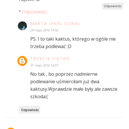
Odpowiedz
Odpowiedzi
MARTA (PANI SOWA)
29 maja 2016 19:52
PS. I to taki kaktus, którego w ogóle nie
trzeba podlewać ;D
TRZECIE PIĘTRO
31 maja 2016 16:57
No tak , bo poprzez nadmierne
podlewanie uśmierciłam już dwa
kaktusy.Wprawdzie małe były ale zawsze
szkoda:(
Odpowiedz