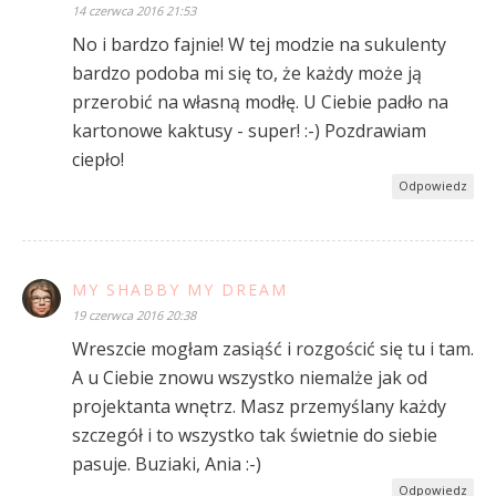
14 czerwca 2016 21:53
No i bardzo fajnie! W tej modzie na sukulenty
bardzo podoba mi się to, że każdy może ją
przerobić na własną modłę. U Ciebie padło na
kartonowe kaktusy - super! :-) Pozdrawiam
ciepło!
Odpowiedz
MY SHABBY MY DREAM
19 czerwca 2016 20:38
Wreszcie mogłam zasiąść i rozgościć się tu i tam.
A u Ciebie znowu wszystko niemalże jak od
projektanta wnętrz. Masz przemyślany każdy
szczegół i to wszystko tak świetnie do siebie
pasuje. Buziaki, Ania :-)
Odpowiedz