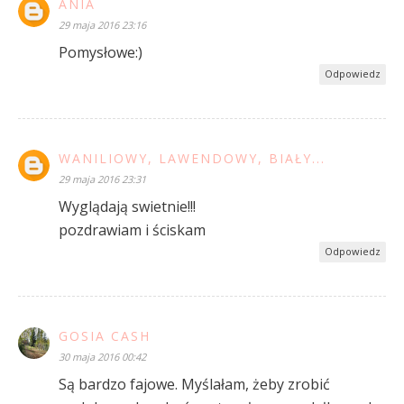
ANIA
29 maja 2016 23:16
Pomysłowe:)
Odpowiedz
WANILIOWY, LAWENDOWY, BIAŁY...
29 maja 2016 23:31
Wyglądają swietnie!!!
pozdrawiam i ściskam
Odpowiedz
GOSIA CASH
30 maja 2016 00:42
Są bardzo fajowe. Myślałam, żeby zrobić