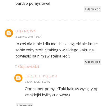
bardzo pomysłowe!!
Odpowiedz
UNKNOWN
3 czerwca 2016 18:37
to coś dla mnie i dla moich dzieciątek! ale knuję
sobie żeby zrobić takiego wielkiego kaktusa i
powiesić na nim światełka led :)
Odpowiedz
Odpowiedzi
TRZECIE PIĘTRO
3 czerwca 2016 22:02
Ooo super pomysł.Taki kaktus wycięty np
ze sklejki byłby cudowny;)
Odpowiedz