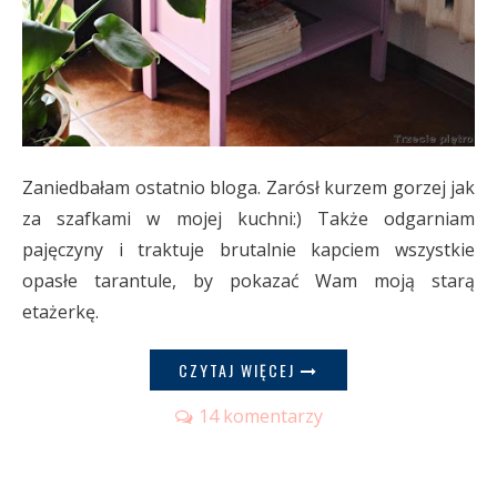
Zaniedbałam ostatnio bloga. Zarósł kurzem gorzej jak
za szafkami w mojej kuchni:) Także odgarniam
pajęczyny i traktuje brutalnie kapciem wszystkie
opasłe tarantule, by pokazać Wam moją starą
etażerkę.
CZYTAJ WIĘCEJ
14 komentarzy