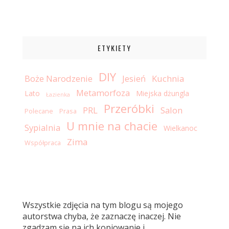
ETYKIETY
DIY
Boże Narodzenie
Jesień
Kuchnia
Metamorfoza
Lato
Miejska dżungla
Łazienka
Przeróbki
PRL
Salon
Polecane
Prasa
U mnie na chacie
Sypialnia
Wielkanoc
Zima
Współpraca
Wszystkie zdjęcia na tym blogu są mojego
autorstwa chyba, że zaznaczę inaczej. Nie
zgadzam się na ich kopiowanie i