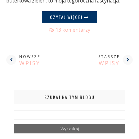
butelkowa zieleń, to moja tegoroczna fascynacja.
CZYTAJ WIĘCEJ
13 komentarzy
NOWSZE
STARSZE
WPISY
WPISY
SZUKAJ NA TYM BLOGU