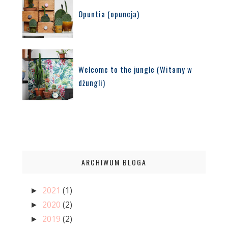
Opuntia (opuncja)
Welcome to the jungle (Witamy w
dżungli)
ARCHIWUM BLOGA
2021
(1)
►
2020
(2)
►
2019
(2)
►