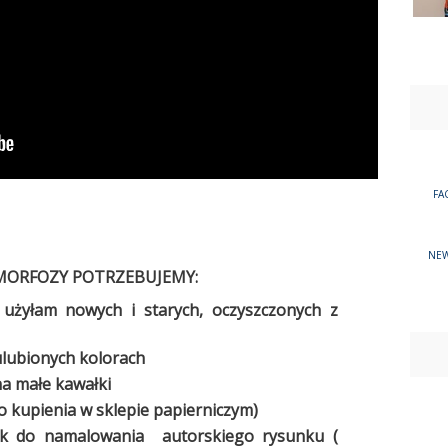
FA
NEW
ORFOZY POTRZEBUJEMY:
użyłam nowych i starych, oczyszczonych z
lubionych kolorach
a małe kawałki
( do kupienia w sklepie papierniczym)
lek do namalowania autorskiego rysunku (