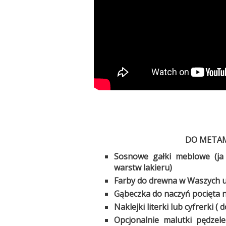
DO METAM
Sosnowe gałki meblowe (ja 
warstw lakieru)
Farby do drewna w Waszych u
Gąbeczka do naczyń pocięta n
Naklejki literki lub cyfrerki 
Opcjonalnie malutki pędze