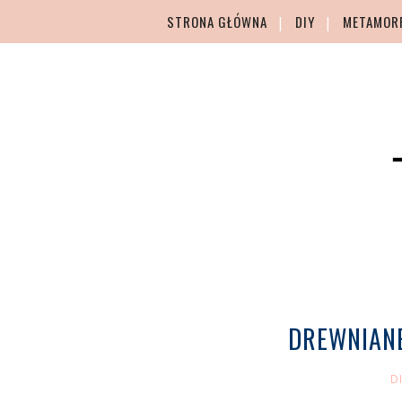
STRONA GŁÓWNA
DIY
METAMOR
DREWNIANE
D